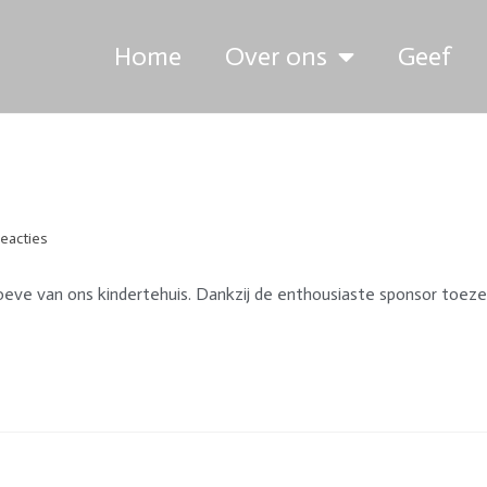
Home
Over ons
Geef
reacties
eve van ons kindertehuis. Dankzij de enthousiaste sponsor toezeg