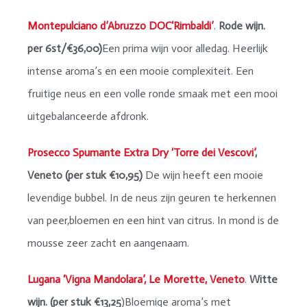
Montepulciano d’Abruzzo DOC‘Rimbaldi’
.
Rode wijn.
per 6st/€36,00)
Een prima wijn voor alledag. Heerlijk
intense aroma’s en een mooie complexiteit. Een
fruitige neus en een volle ronde smaak met een mooi
uitgebalanceerde afdronk.
Prosecco Spumante Extra Dry ‘Torre dei Vescovi’
,
Veneto
(per stuk €10,95)
De wijn heeft een mooie
levendige bubbel. In de neus zijn geuren te herkennen
van peer,bloemen en een hint van citrus. In mond is de
mousse zeer zacht en aangenaam.
Lugana ‘Vigna Mandolara’, Le Morette, Veneto
.
Witte
wijn. (per stuk €13,25
)Bloemige aroma’s met