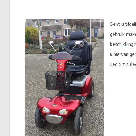
Bent u tijdel
gebruik make
beschikking 
u hiervan ge
Leo Smit (l