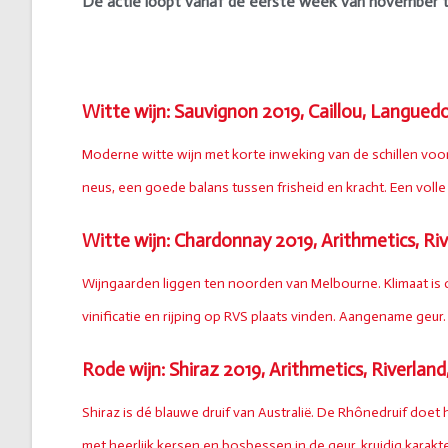
De actie loopt vanaf de eerste week van november 
Witte wijn: Sauvignon 2019, Caillou, Langued
Moderne witte wijn met korte inweking van de schillen voor 
neus, een goede balans tussen frisheid en kracht. Een volle
Witte wijn: Chardonnay 2019, Arithmetics, Riv
Wijngaarden liggen ten noorden van Melbourne. Klimaat is 
vinificatie en rijping op RVS plaats vinden. Aangename geur. 
Rode wijn: Shiraz 2019, Arithmetics, Riverland
Shiraz is dé blauwe druif van Australië. De Rhônedruif doet h
met heerlijk kersen en bosbessen in de geur, kruidig karakt