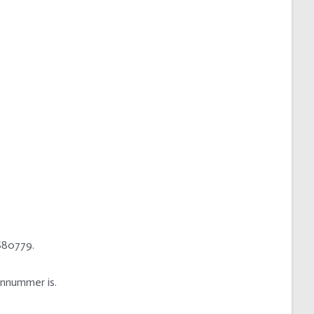
680779.
onnummer is.