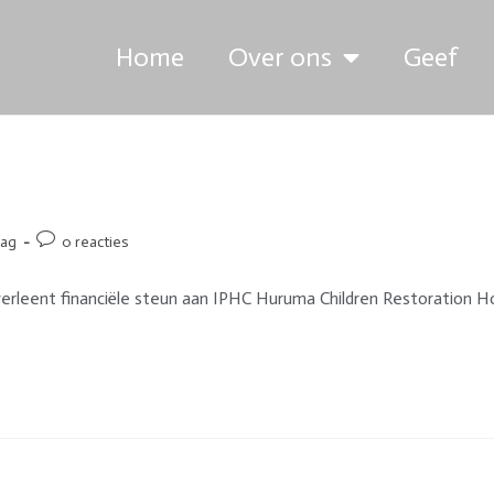
Home
Over ons
Geef
lag
0 reacties
 verleent financiële steun aan IPHC Huruma Children Restoration Ho