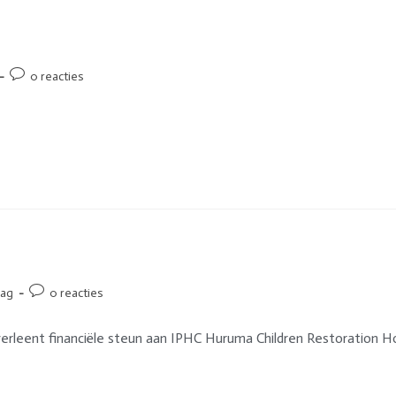
0 reacties
lag
0 reacties
 verleent financiële steun aan IPHC Huruma Children Restoration Ho